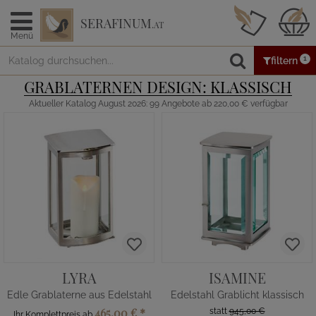
SERAFINUM
.AT
Menü
1
filtern
GRABLATERNEN DESIGN: KLASSISCH
Aktueller Katalog August 2026: 99 Angebote ab 220,00 € verfügbar
LYRA
ISAMINE
Edle Grablaterne aus Edelstahl
Edelstahl Grablicht klassisch
465,00 €
*
statt
945,00 €
Ihr Komplettpreis ab