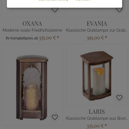
OXANA
EVANJA
Moderne ovale Friedhofslaterne
Klassische Grablampe zur Grabbeleuchtung
335,00 €
*
395,00 €
*
Ihr Komplettpreis ab
LARIS
Klassische Grablampe aus Bronze
335,00 €
*