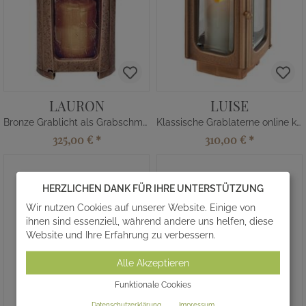
LAURON
LUISE
Bronze Grablicht als Grabschmuck
Klassische Grablaterne online kaufen
325,00 €
*
310,00 €
*
HERZLICHEN DANK FÜR IHRE UNTERSTÜTZUNG
Wir nutzen Cookies auf unserer Website. Einige von
ihnen sind essenziell, während andere uns helfen, diese
Website und Ihre Erfahrung zu verbessern.
Alle Akzeptieren
Funktionale Cookies
Datenschutzerklärung
Impressum