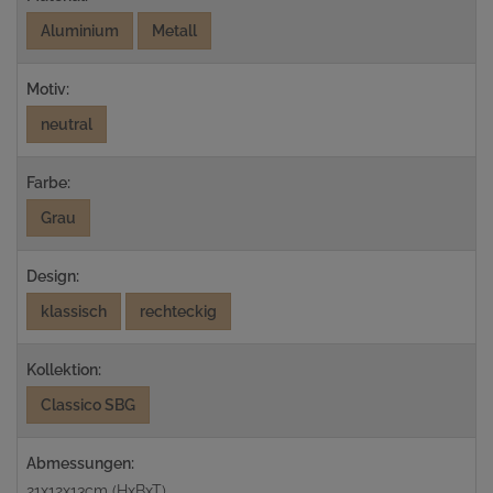
Aluminium
Metall
Motiv:
neutral
Farbe:
Grau
Design:
klassisch
rechteckig
Kollektion:
Classico SBG
Abmessungen:
21x12x13cm (HxBxT)