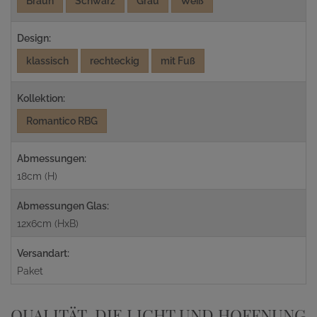
Braun
Schwarz
Grau
Weiß
Design:
klassisch
rechteckig
mit Fuß
Kollektion:
Romantico RBG
Abmessungen:
18cm (H)
Abmessungen Glas:
12x6cm (HxB)
Versandart:
Paket
QUALITÄT, DIE LICHT UND HOFFNUNG