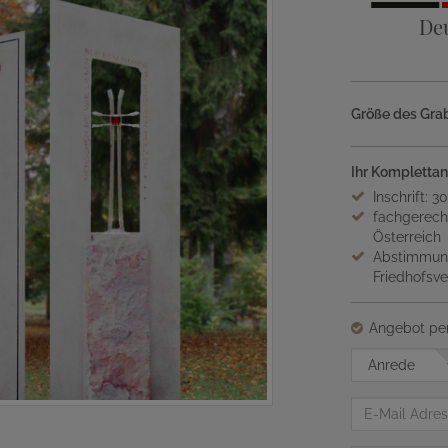
De
Größe des Grab
Ihr Komplettan
Inschrift: 3
fachgerech
Österreich
Abstimmung
Friedhofsv
Angebot per
Anrede
E-
Mail
Adresse