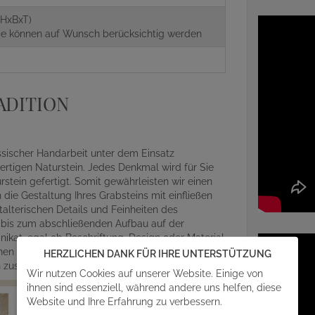
(HxBxT)
aße können auf Wunsch berücksichtig werden
ADITION
assischer Handarbeit unter dem Einsatz
rtigen Naturstein. Jedes Denkmal wird für Sie
ein gefertigt. Somit gewährleisten wir einen
die Gestaltung Ihres Grabsteins mit einfließen
alterischen Details und Feinheiten des
r bis zum abschließenden Aufbau auf der
ikat, egal ob Beschriftung, Design oder Material
en mit angefragt werden. Gern steht Ihnen unser
HERZLICHEN DANK FÜR IHRE UNTERSTÜTZUNG
en zusammen einen individuellen Grabmalentwurf.
Wir nutzen Cookies auf unserer Website. Einige von
ihnen sind essenziell, während andere uns helfen, diese
Website und Ihre Erfahrung zu verbessern.