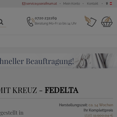
service@serafinum.at
Mein Konto
Kontakt
0720 231169
Beratung Mo-Fr 10 bis 14 Uhr
IT KREUZ -
FEDELTA
Herstellungszeit:
ca. 14 Wochen
Ihr Komplettpreis
gestellt in
statt
11.900,04 €