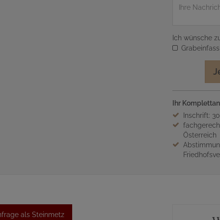
Nachricht
Ich wünsche zu
Grabeinfas
J
Ihr Komplettan
Inschrift: 3
fachgerech
Österreich
Abstimmung
Friedhofsv
frage als Steinmetz