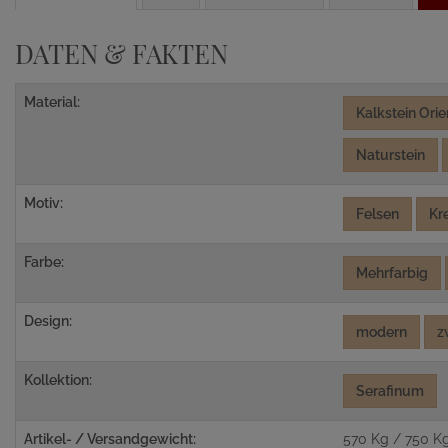
DATEN & FAKTEN
Material:
Kalkstein Orie
Naturstein
Motiv:
Felsen
Kr
Farbe:
Mehrfarbig
Design:
modern
z
Kollektion:
Serafinum
Artikel- / Versandgewicht:
570 Kg / 750 K