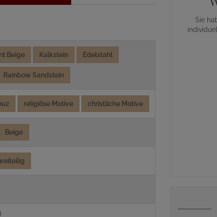
W
Sie ha
individue
nt Beige
Kalkstein
Edelstahl
Rainbow Sandstein
euz
religiöse Motive
christliche Motive
Beige
weiteilig
g