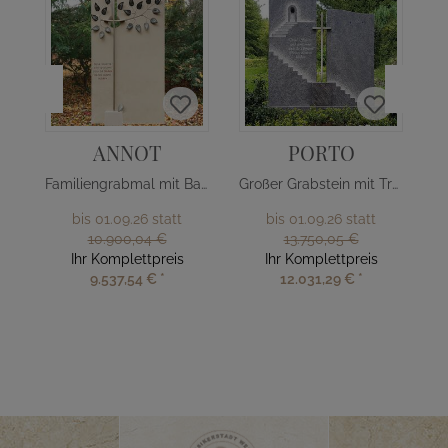
ANNOT
PORTO
Familiengrabmal mit Baum Design
Großer Grabstein mit Treppe & Kreuz
bis 01.09.26 statt
bis 01.09.26 statt
10.900,04 €
13.750,05 €
Ihr Komplettpreis
Ihr Komplettpreis
9.537,54 €
*
12.031,29 €
*