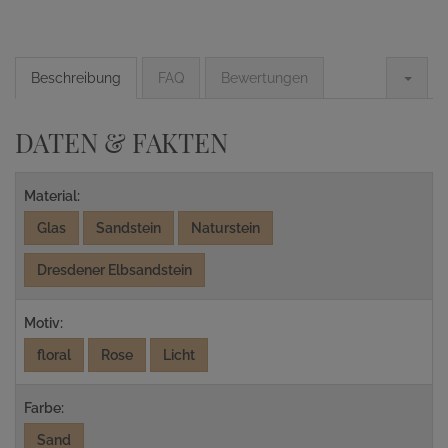
Beschreibung
FAQ
Bewertungen
DATEN & FAKTEN
Material:
Glas
Sandstein
Naturstein
Dresdener Elbsandstein
Motiv:
floral
Rose
Licht
Farbe:
Sand