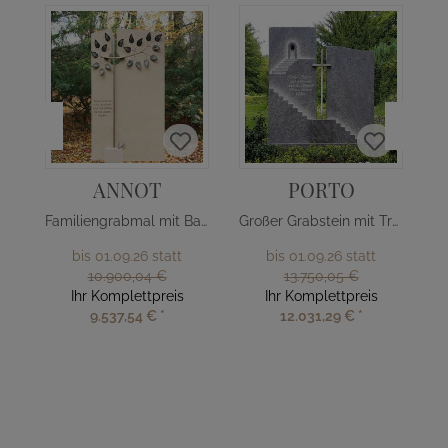
ANNOT
PORTO
Familiengrabmal mit Baum Design
Großer Grabstein mit Treppe & Kreuz
bis 01.09.26 statt
bis 01.09.26 statt
10.900,04 €
13.750,05 €
Ihr Komplettpreis
Ihr Komplettpreis
9.537,54 €
*
12.031,29 €
*