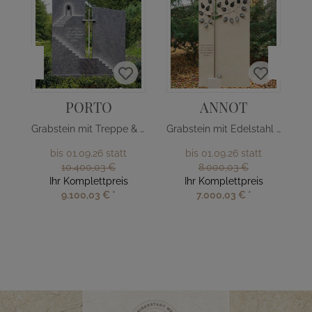
PORTO
ANNOT
Grabstein mit Treppe & Edelstahl Kreuz
Grabstein mit Edelstahl Baum
bis 01.09.26 statt
bis 01.09.26 statt
10.400,03 €
8.000,03 €
Ihr Komplettpreis
Ihr Komplettpreis
9.100,03 €
*
7.000,03 €
*