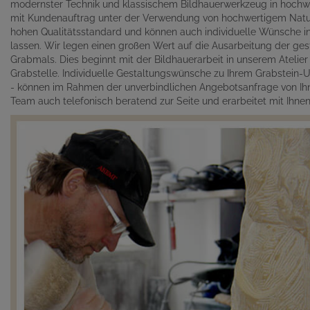
modernster Technik und klassischem Bildhauerwerkzeug in hochwe
mit Kundenauftrag unter der Verwendung von hochwertigem Naturst
hohen Qualitätsstandard und können auch individuelle Wünsche in 
lassen. Wir legen einen großen Wert auf die Ausarbeitung der gest
Grabmals. Dies beginnt mit der Bildhauerarbeit in unserem Atelie
Grabstelle. Individuelle Gestaltungswünsche zu Ihrem Grabstein-Un
- können im Rahmen der unverbindlichen Angebotsanfrage von Ihn
Team auch telefonisch beratend zur Seite und erarbeitet mit Ihn