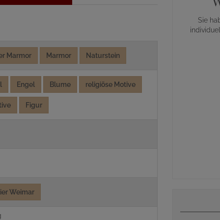
W
Sie ha
individue
her Marmor
Marmor
Naturstein
l
Engel
Blume
religiöse Motive
tive
Figur
lier Weimar
g