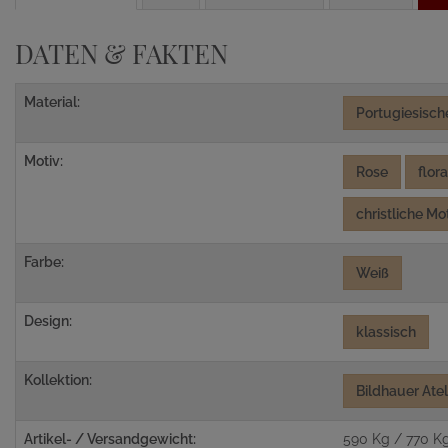
DATEN & FAKTEN
Material:
Portugiesisc
Motiv:
Rose
flora
christliche Mo
Farbe:
Weiß
Design:
klassisch
Kollektion:
Bildhauer Ate
Artikel- / Versandgewicht:
590 Kg / 770 K