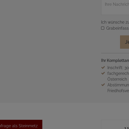
Nachricht
Ich wünsche zu
Grabeinfas
J
Ihr Komplettan
Inschrift: 3
fachgerech
Österreich
Abstimmung
Friedhofsv
frage als Steinmetz