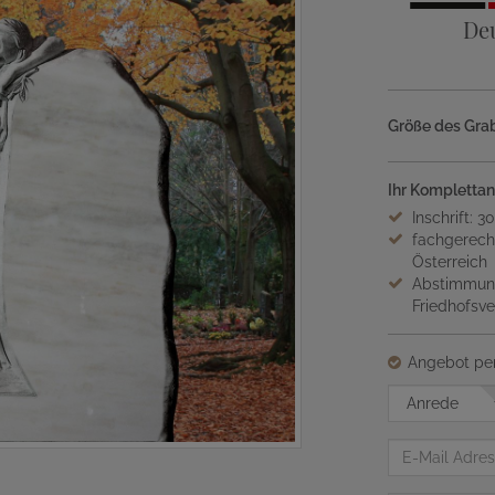
De
Größe des Grab
Ihr Komplettan
Inschrift: 3
fachgerech
Österreich
Abstimmung
Friedhofsv
Angebot per
Anrede
E-
Mail
Adresse