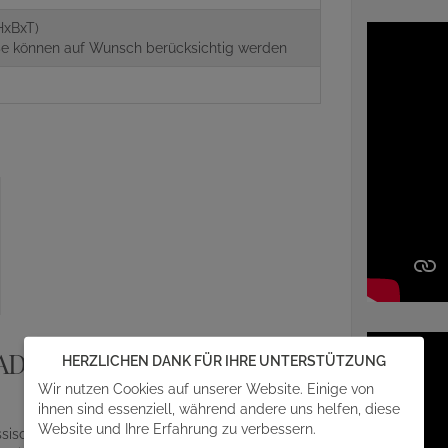
HxBxT)
aße können auf Wunsch berücksichtig werden
ADITION
HERZLICHEN DANK FÜR IHRE UNTERSTÜTZUNG
Wir nutzen Cookies auf unserer Website. Einige von
ihnen sind essenziell, während andere uns helfen, diese
Website und Ihre Erfahrung zu verbessern.
assischer Handarbeit unter dem Einsatz